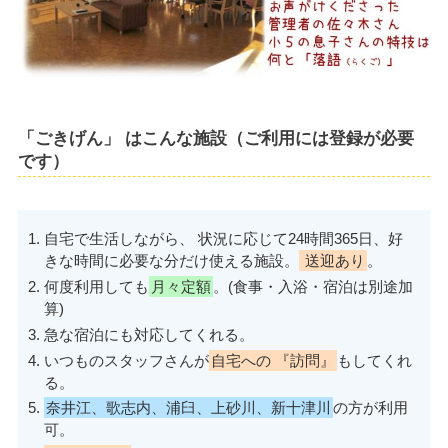
「ごきげん」 はこんな施設（ご利用には登録が必要
です）
自宅で生活しながら、 状況に応じて24時間365日、好
きな時間に必要な分だけ使える施設。
送迎あり
。
何度利用しても
月々定額
。(食事・入浴・宿泊は別途加
算)
急な宿泊にも対応してくれる。
いつものスタッフさんが
自宅への 『訪問』
もしてくれ
る。
奈井江、歌志内、浦臼、上砂川、新十津川
の方が利用
可。